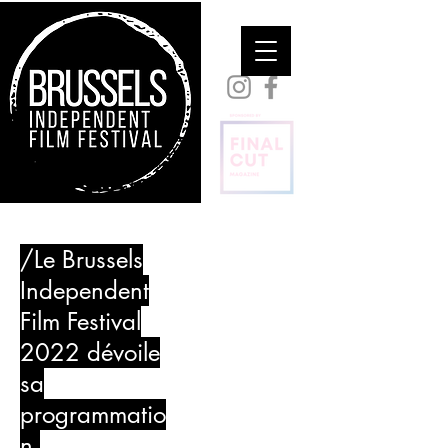
/Le Brussels
Independent
Film Festival
2022 dévoile
sa
programmatio
n.